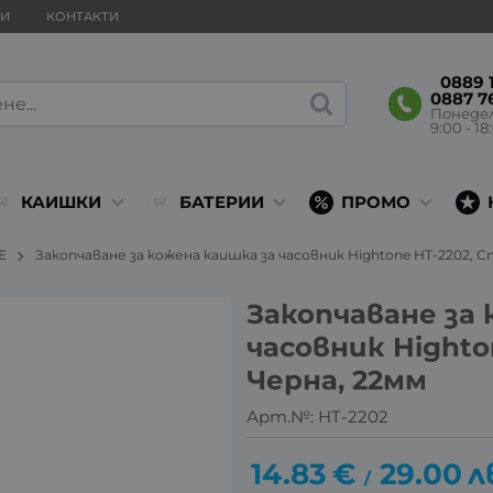
ВИ
КОНТАКТИ
0889 1
0887 7
Понеде
9:00 - 18
КАИШКИ
БАТЕРИИ
ПРОМО
E
Закопчаване за кожена каишка за часовник Hightone HT-2202, 
Закопчаване за 
часовник Highto
Черна, 22мм
Арт.№:
HT-2202
14.83
€
29.00
л
/