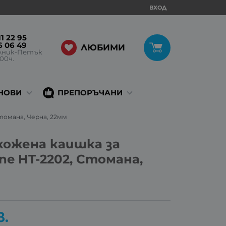
ВХОД
1 22 95
6 06 49
ЛЮБИМИ
лник-Петък
:00ч.
НОВИ
ПРЕПОРЪЧАНИ
Стомана, Черна, 22мм
кожена каишка за
ne HT-2202, Стомана,
в.