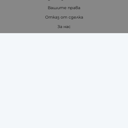
Вашите права
Отказ от сделка
За нас
Отзиви
Как да поръчам?
Купи на изплащане с TBI Bank
Помощ за размер на каишка / верижка
Карта на сайта
Контакти
Контакти
"ЗАРА-ТАЙМ" ЕООД - ЧАСОВНИЦИ И АКСЕСОАРИ ЗА
ТЯХ
гр.Стара Загора, 6000
бул. Цар Симеон Велики 121