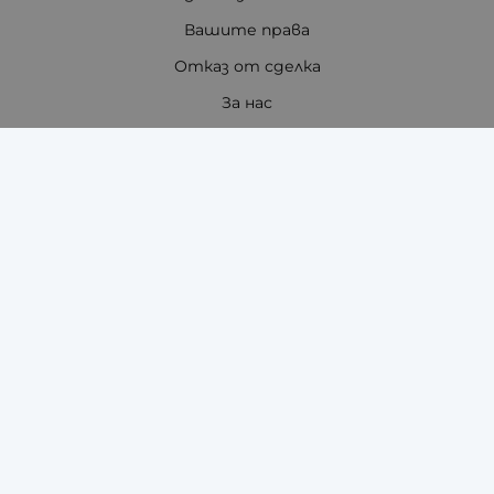
Вашите права
Отказ от сделка
За нас
Отзиви
Как да поръчам?
Купи на изплащане с TBI Bank
Помощ за размер на каишка / верижка
Карта на сайта
Контакти
Контакти
"ЗАРА-ТАЙМ" ЕООД - ЧАСОВНИЦИ И АКСЕСОАРИ ЗА
ТЯХ
гр.Стара Загора, 6000
бул. Цар Симеон Велики 121