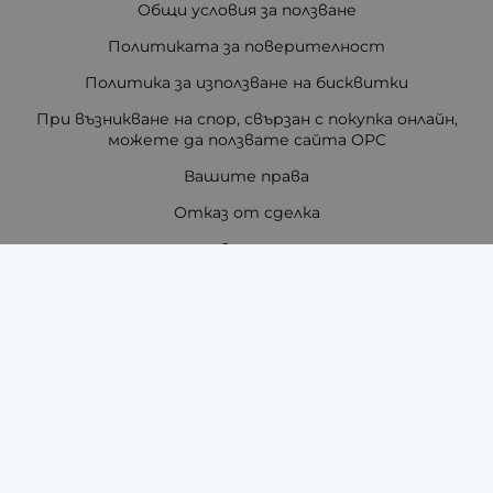
Общи условия за ползване
Политиката за поверителност
Политика за използване на бисквитки
При възникване на спор, свързан с покупка онлайн,
можете да ползвате сайта ОРС
Вашите права
Отказ от сделка
За нас
Отзиви
Как да поръчам?
Купи на изплащане с TBI Bank
Помощ за размер на каишка / верижка
Карта на сайта
Контакти