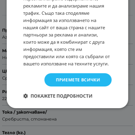
рекламите и да анализираме нашия
трафик. Също така споделяме
Характеристики
информация за използването на
нашия сайт от ваша страна с нашите
Производител
партньори за реклама и анализи,
Azzuro
които може да я комбинират с друга
информация, която сте им
Материал
предоставили или която са събрали от
Неръждаема стомана
вашето използване на техните услуги.
Цвят
Сребрист
ПРИЕМЕТЕ ВСИЧКИ
Размер
ПОКАЖЕТЕ ПОДРОБНОСТИ
22mm
Тока / закопчаване/
Сребриста, стоманена
Тегло (кг.)