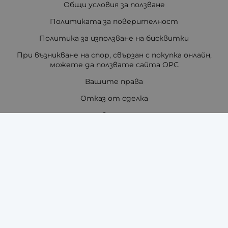
Общи условия за ползване
Политиката за поверителност
Политика за използване на бисквитки
При възникване на спор, свързан с покупка онлайн,
можете да ползвате сайта ОРС
Вашите права
Отказ от сделка
За нас
Отзиви
Как да поръчам?
Купи на изплащане с TBI Bank
Помощ за размер на каишка / верижка
Карта на сайта
Контакти