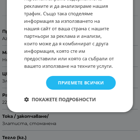
рекламите и да анализираме нашия
трафик. Също така споделяме
Характеристики
информация за използването на
нашия сайт от ваша страна с нашите
Производител
партньори за реклама и анализи,
Azzuro
които може да я комбинират с друга
информация, която сте им
Материал
предоставили или която са събрали от
Неръждаема стомана
вашето използване на техните услуги.
Цвят
Златист
ПРИЕМЕТЕ ВСИЧКИ
Размер
ПОКАЖЕТЕ ПОДРОБНОСТИ
22mm
Тока / закопчаване/
Златиста, стоманена
Тегло (кг.)