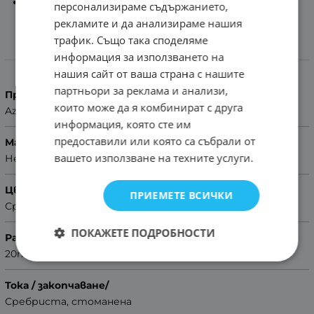
Помощ за размер на каишка
персонализираме съдържанието,
рекламите и да анализираме нашия
трафик. Също така споделяме
информация за използването на
Характеристики
нашия сайт от ваша страна с нашите
партньори за реклама и анализи,
Производител
които може да я комбинират с друга
Azzuro
информация, която сте им
предоставили или която са събрали от
Материал
вашето използване на техните услуги.
Неръждаема стомана
Цвят
ПРИЕМЕТЕ ВСИЧКИ
Сребристо-розово злато
ПОКАЖЕТЕ ПОДРОБНОСТИ
Размер
20mm
Тока / закопчаване/
Сребриста, стоманена