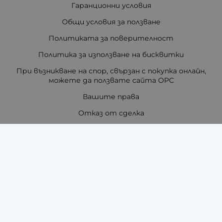
Гаранционни условия
Общи условия за ползване
Политиката за поверителност
Политика за използване на бисквитки
При възникване на спор, свързан с покупка онлайн,
можете да ползвате сайта ОРС
Вашите права
Отказ от сделка
За нас
Отзиви
Как да поръчам?
Купи на изплащане с TBI Bank
Помощ за размер на каишка / верижка
Карта на сайта