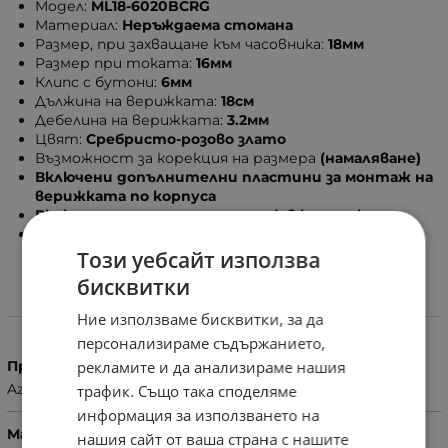
Модел:
ML18-6020BCRG
Материал:
Неръждаема стомана
Размер, при захващане към часовника:
18мм
Размер при токата:
16мм
Клипс с бутони:
6мм
Дължина на верижката:
18см
Дебелина на верижката:
3.2мм
Цвят:
Сребристо-розово злато
Възможност за корекция на размера
(намаляване)
Включени допълнителни пластини за монтаж на
верижката по корпуса
Включени патенти за монтаж в комплекта
Помощ за размер на каишка
Този уебсайт използва
бисквитки
Характеристики
Ние използваме бисквитки, за да
персонализираме съдържанието,
Производител
рекламите и да анализираме нашия
Azzuro
трафик. Също така споделяме
информация за използването на
Материал
нашия сайт от ваша страна с нашите