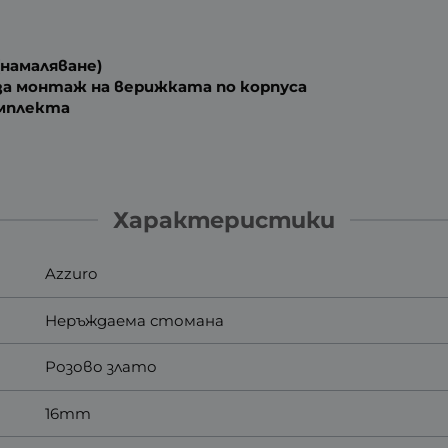
(намаляване)
а монтаж на верижката по корпуса
омплекта
Характеристики
Azzuro
Неръждаема стомана
Розово злато
16mm