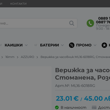
ВИ
КОНТАКТИ
0889 1
0887 7
Понеде
9:00 - 18
КАИШКИ
БАТЕРИИ
ПРОМО
16mm
AZZURO
Верижка за часовник ML16-6018RG, Стомане
Верижка за часо
Стоманена, Роз
Арт.№:
ML16-6018RG
23.01
€
45.00
л
/
В наличност
Дост