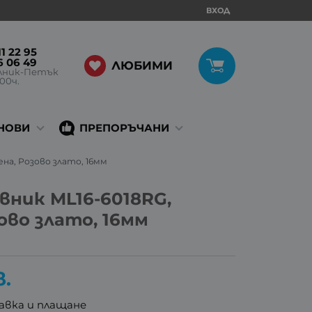
ВХОД
1 22 95
6 06 49
ЛЮБИМИ
лник-Петък
:00ч.
НОВИ
ПРЕПОРЪЧАНИ
на, Розово злато, 16мм
вник ML16-6018RG,
ово злато, 16мм
в.
авка и плащане