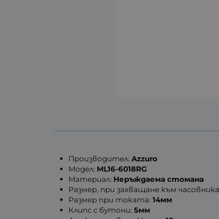
Производител:
Azzuro
Модел:
ML16-6018RG
Материал:
Неръждаема стомана
Размер, при захващане към часовника
Размер при токата:
14мм
Клипс с бутони:
5мм