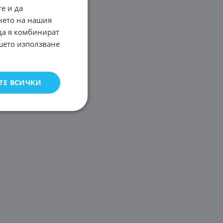
е и да
нето на нашия
 да я комбинират
ашето използване
ТЕ ВСИЧКИ