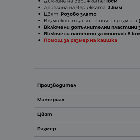
Дължина на верижката:
18см
Дебелина на верижката:
3.5мм
Цвят:
Розово злато
Възможност за корекция на размера
Включени допълнителни пластини з
Включени патенти за монтаж в к
Помощ за размер на каишка
Производител
Материал
Цвят
Размер