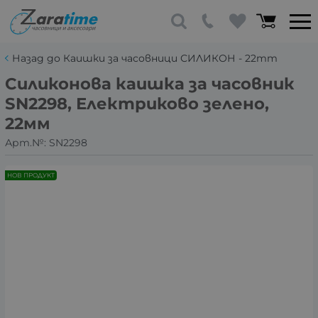
Назад до Каишки за часовници СИЛИКОН - 22mm
Силиконова каишка за часовник
SN2298, Електриково зелено,
22мм
Арт.№:
SN2298
НОВ ПРОДУКТ