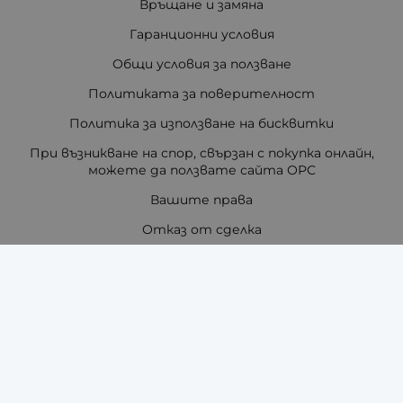
Връщане и замяна
Гаранционни условия
Общи условия за ползване
Политиката за поверителност
Политика за използване на бисквитки
При възникване на спор, свързан с покупка онлайн,
можете да ползвате сайта ОРС
Вашите права
Отказ от сделка
За нас
Отзиви
Как да поръчам?
Купи на изплащане с TBI Bank
Помощ за размер на каишка / верижка