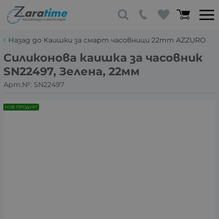
Назад до Каишки за смарт часовници 22mm AZZURO
Силиконова каишка за часовник
SN22497, Зелена, 22мм
Арт.№:
SN22497
НОВ ПРОДУКТ