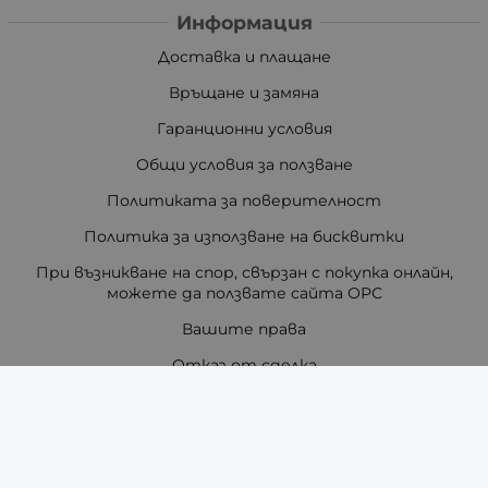
Информация
Доставка и плащане
Връщане и замяна
Гаранционни условия
Общи условия за ползване
Политиката за поверителност
Политика за използване на бисквитки
При възникване на спор, свързан с покупка онлайн,
можете да ползвате сайта ОРС
Вашите права
Отказ от сделка
За нас
Отзиви
Как да поръчам?