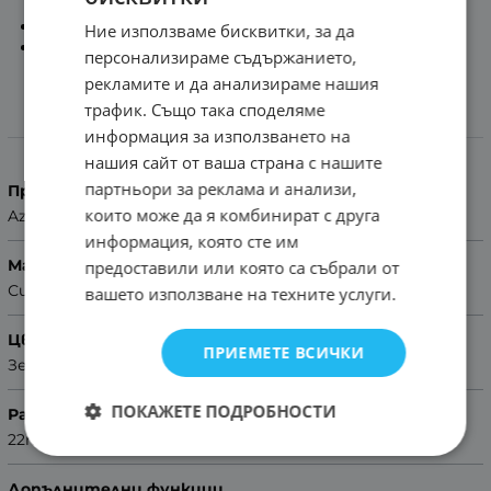
Quick Release
Тока:
Метална, Черна
Ние използваме бисквитки, за да
Помощ за размер на каишка
персонализираме съдържанието,
рекламите и да анализираме нашия
трафик. Също така споделяме
Характеристики
информация за използването на
нашия сайт от ваша страна с нашите
партньори за реклама и анализи,
Производител
които може да я комбинират с друга
Azzuro
информация, която сте им
Материал
предоставили или която са събрали от
Силикон
вашето използване на техните услуги.
Цвят
ПРИЕМЕТЕ ВСИЧКИ
Зелен
ПОКАЖЕТЕ ПОДРОБНОСТИ
Размер
22mm
Допълнителни функции