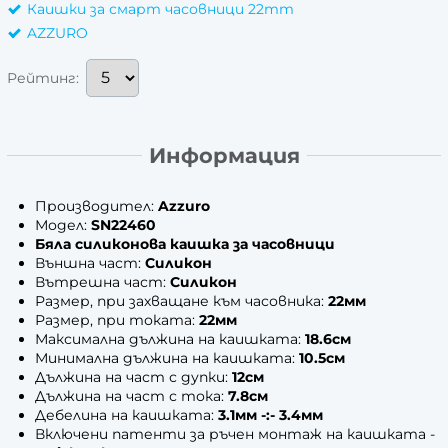
Каишки за смарт часовници 22mm
AZZURO
Рейтинг:
Информация
Производител:
Azzuro
Модел:
SN22460
Бяла силиконова каишка за часовници
Външна част:
Силикон
Вътрешна част:
Силикон
Размер, при захващане към часовника:
22мм
Размер, при токата:
22мм
Максимална дължина на каишката:
18.6см
Минимална дължина на каишката:
10.5см
Дължина на част с дупки:
12см
Дължина на част с тока:
7.8см
Дебелина на каишката:
3.1мм -:- 3.4мм
Включени патенти за ръчен монтаж на каишката -