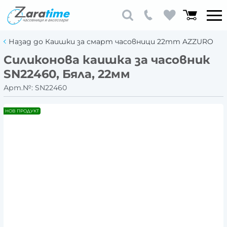
Назад до Каишки за смарт часовници 22mm AZZURO
Силиконова каишка за часовник
SN22460, Бяла, 22мм
Арт.№:
SN22460
НОВ ПРОДУКТ