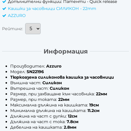
Допълнителни функции: Патенти - Quick release
Каишки за часовници СИЛИКОН - 22mm
AZZURO
Рейтинг:
Информация
Производител:
Azzuro
Модел:
SN22196
Тюркоазена силиконова каишка за часовници
Външна част:
Силикон
Вътрешна част:
Силикон
Размер, при захващане към часовника:
22мм
Размер, при токата:
22мм
Максимална дължина на каишката:
19см
Минимална дължина на каишката:
11.2см
Дължина на част с дупки:
12см
Дължина на част с тока:
7.8см
Дебелина на каишката:
2.8мм