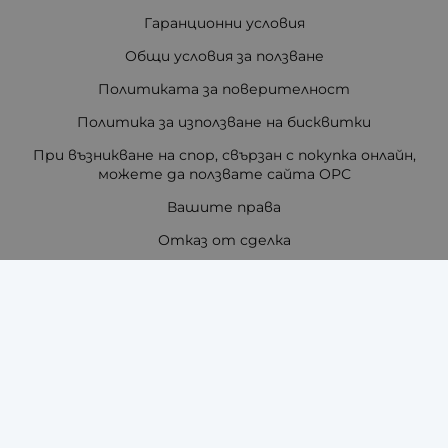
Гаранционни условия
Общи условия за ползване
Политиката за поверителност
Политика за използване на бисквитки
При възникване на спор, свързан с покупка онлайн,
можете да ползвате сайта ОРС
Вашите права
Отказ от сделка
За нас
Отзиви
Как да поръчам?
Купи на изплащане с TBI Bank
Помощ за размер на каишка / верижка
Карта на сайта