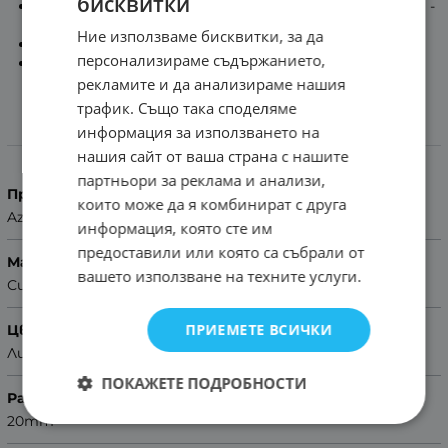
бисквитки
Включени патенти за ръчен монтаж на каишката -
Quick Release
Ние използваме бисквитки, за да
Тока:
Лилава
персонализираме съдържанието,
Помощ за размер на каишка
рекламите и да анализираме нашия
трафик. Също така споделяме
информация за използването на
Характеристики
нашия сайт от ваша страна с нашите
партньори за реклама и анализи,
Производител
които може да я комбинират с друга
Azzuro
информация, която сте им
предоставили или която са събрали от
Материал
вашето използване на техните услуги.
Силикон
ПРИЕМЕТЕ ВСИЧКИ
Цвят
Лилав
ПОКАЖЕТЕ ПОДРОБНОСТИ
Размер
20mm