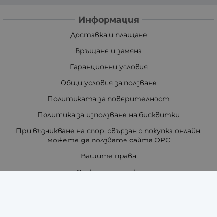
Информация
Доставка и плащане
Връщане и замяна
Гаранционни условия
Общи условия за ползване
Политиката за поверителност
Политика за използване на бисквитки
При възникване на спор, свързан с покупка онлайн,
можете да ползвате сайта ОРС
Вашите права
Отказ от сделка
За нас
Отзиви