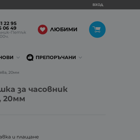
ВХОД
1 22 95
6 06 49
ЛЮБИМИ
лник-Петък
:00ч.
НОВИ
ПРЕПОРЪЧАНИ
ява, 20мм
шка за часовник
, 20мм
авка и плащане