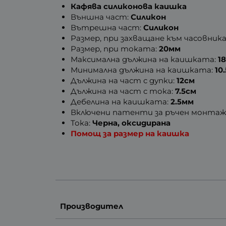
Кафява силиконова каишка
Външна част:
Силикон
Вътрешна част:
Силикон
Размер, при захващане към часовника
Размер, при токата:
20мм
Максимална дължина на каишката:
1
Минимална дължина на каишката:
10
Дължина на част с дупки:
12см
Дължина на част с тока:
7.5см
Дебелина на каишката:
2.5мм
Включени патенти за ръчен монтаж
Тока:
Черна, оксидирана
Помощ за размер на каишка
Производител