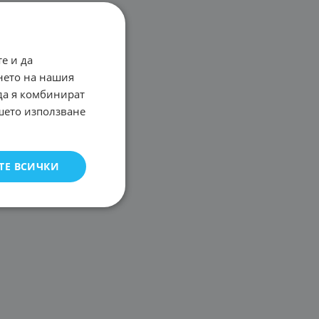
е и да
нето на нашия
 да я комбинират
ашето използване
ТЕ ВСИЧКИ