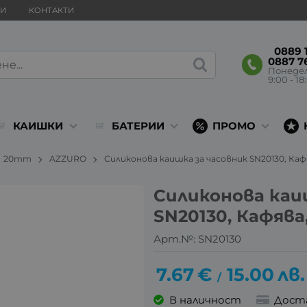
ВИ
КОНТАКТИ
0889 1
0887 7
Понеде
9:00 - 18
КАИШКИ
БАТЕРИИ
ПРОМО
20mm
AZZURO
Силиконова каишка за часовник SN20130, Каф
Силиконова каи
SN20130, Кафява
Арт.№:
SN20130
7.67
€
15.00
лв.
/
В наличност
Дост