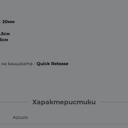
:
20мм
8.5см
.5см
 на каишката -
Quick Release
Характеристики
Azzuro