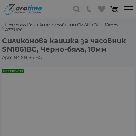
Назад до Каишки за часовници СИЛИКОН - 18mm
AZZURO
Силиконова каишка за часовник
SN1861BC, Черно-бяла, 18мм
Арт.№:
SN1861BC
НОВ ПРОДУКТ