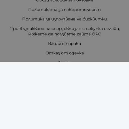
Политиката за поверителност
Политика за използване на бисквитки
При възникване на спор, свързан с покупка онлайн,
можете да ползвате сайта ОРС
Вашите права
Отказ от сделка
За нас
Отзиви
Как да поръчам?
Купи на изплащане с TBI Bank
Помощ за размер на каишка / верижка
Карта на сайта
Контакти