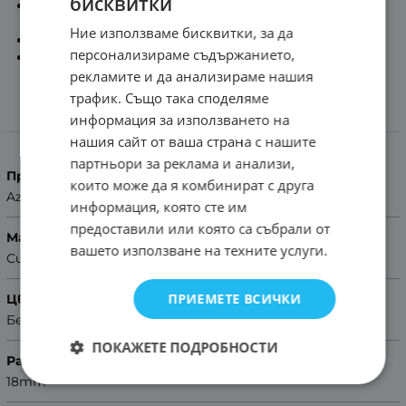
бисквитки
Включени патенти за ръчен монтаж на
каишката - Quick Release
Ние използваме бисквитки, за да
Тока:
Бежова
персонализираме съдържанието,
Помощ за размер на каишка
рекламите и да анализираме нашия
трафик. Също така споделяме
информация за използването на
Характеристики
нашия сайт от ваша страна с нашите
партньори за реклама и анализи,
Производител
които може да я комбинират с друга
Azzuro
информация, която сте им
предоставили или която са събрали от
Материал
вашето използване на техните услуги.
Силикон
ПРИЕМЕТЕ ВСИЧКИ
Цвят
Бежов
ПОКАЖЕТЕ ПОДРОБНОСТИ
Размер
18mm