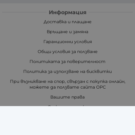
Информация
Доставка и плащане
Връщане и замяна
Гаранционни условия
Общи условия за ползване
Политиката за поверителност
Политика за използване на бисквитки
При възникване на спор, свързан с покупка онлайн,
можете да ползвате сайта ОРС
Вашите права
Отказ от сделка
За нас
Отзиви