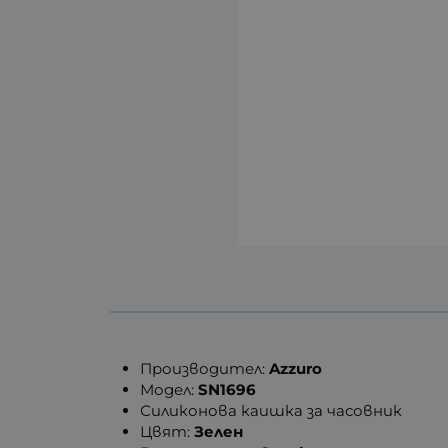
Производител:
Azzuro
Модел:
SN1696
Силиконова каишка за часовник
Цвят:
Зелен