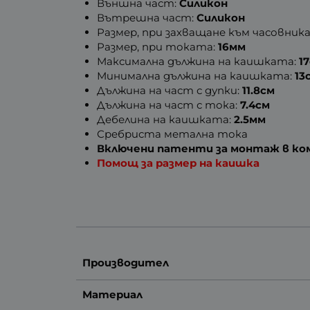
Външна част:
Силикон
Вътрешна част:
Силикон
Размер, при захващане към часовника
Размер, при токата:
16мм
Максимална дължина на каишката:
1
Минимална дължина на каишката:
13
Дължина на част с дупки:
11.8см
Дължина на част с тока:
7.4см
Дебелина на каишката:
2.5мм
Сребриста метална тока
Включени патенти за монтаж в к
Помощ за размер на каишка
Производител
Материал