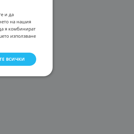
е и да
нето на нашия
 да я комбинират
ашето използване
ТЕ ВСИЧКИ