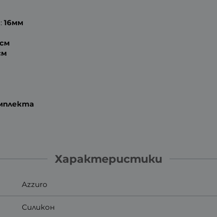
:
16мм
7см
см
омплекта
Характеристики
Azzuro
Силикон