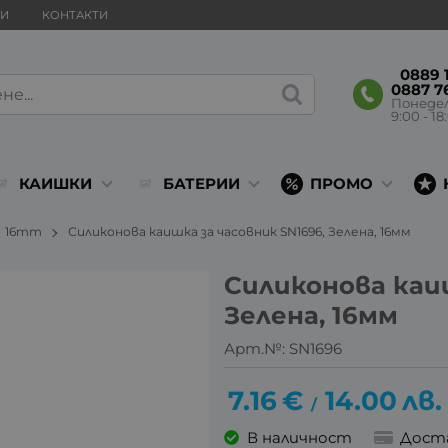
ВИ
КОНТАКТИ
0889 1
0887 7
Понеде
9:00 - 18
КАИШКИ
БАТЕРИИ
ПРОМО
16mm
Силиконова каишка за часовник SN1696, Зелена, 16мм
Силиконова каиш
Зелена, 16мм
Арт.№:
SN1696
7.16
€
14.00
лв.
/
В наличност
Дост