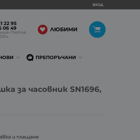
ВХОД
1 22 95
6 06 49
ЛЮБИМИ
лник-Петък
:00ч.
НОВИ
ПРЕПОРЪЧАНИ
ка за часовник SN1696,
авка и плащане