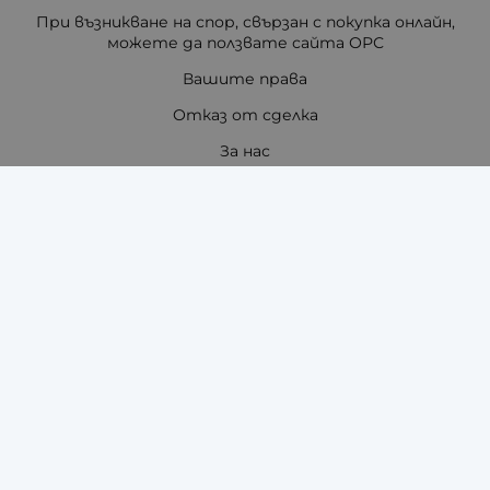
При възникване на спор, свързан с покупка онлайн,
можете да ползвате сайта ОРС
Вашите права
Отказ от сделка
За нас
Отзиви
Как да поръчам?
Купи на изплащане с TBI Bank
Помощ за размер на каишка / верижка
Карта на сайта
Контакти
Контакти
"ЗАРА-ТАЙМ" ЕООД - ЧАСОВНИЦИ И АКСЕСОАРИ ЗА
ТЯХ