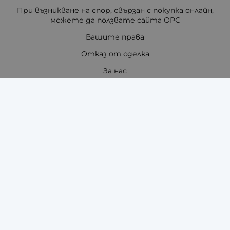
При възникване на спор, свързан с покупка онлайн,
можете да ползвате сайта ОРС
Вашите права
Отказ от сделка
За нас
Отзиви
Как да поръчам?
Купи на изплащане с TBI Bank
Помощ за размер на каишка / верижка
Карта на сайта
Контакти
Контакти
"ЗАРА-ТАЙМ" ЕООД - ЧАСОВНИЦИ И АКСЕСОАРИ ЗА
ТЯХ