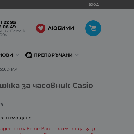
ВХОД
1 22 95
6 06 49
ЛЮБИМИ
лник-Петък
:00ч.
НОВИ
ПРЕПОРЪЧАНИ
-556D-1AV
жка за часовник Casio
ка
ка и плащане
аден, оставете Вашата ел. поща, за да