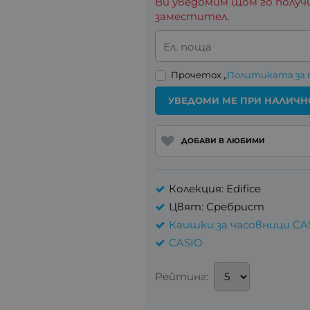
Ви уведомим щом го получ
заместител.
Ел. поща
Прочетох „
Политиката за
УВЕДОМИ МЕ ПРИ НАЛИЧН
ДОБАВИ В ЛЮБИМИ
Колекция: Edifice
Цвят: Сребрист
Каишки за часовници CA
CASIO
Рейтинг: