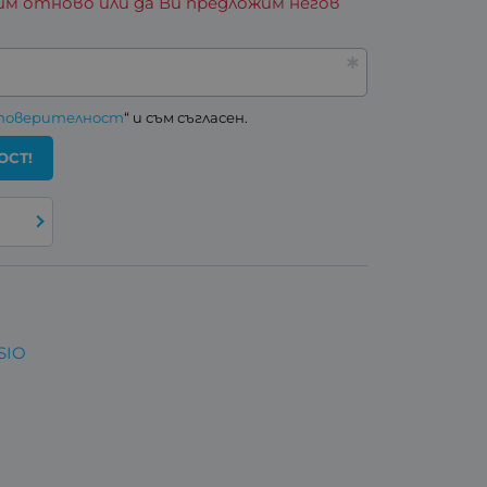
им отново или да Ви предложим негов
 поверителност
“ и съм съгласен.
ОСТ!
SIO