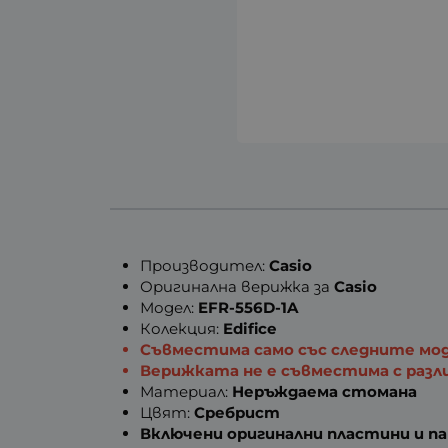
Производител:
Casio
Оригинална верижка за
Casio
Модел:
EFR-556D-1A
Колекция:
Edifice
Съвместима само със следните модел
Верижката не е съвместима с разл
Материал:
Неръждаема стомана
Цвят:
Сребрист
Включени оригинални пластини и 