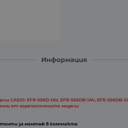
Информация
и CASIO: EFR-556D-1AV, EFR-556DB-1AV, EFR-556DB-2
ични от горепосочените модели
патенти за монтаж в комплекта