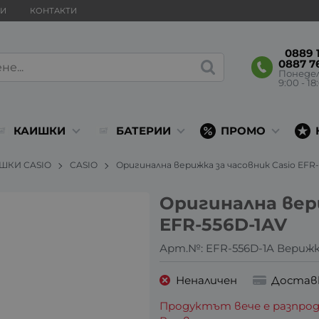
ВИ
КОНТАКТИ
0889 1
0887 7
Понеде
9:00 - 18
КАИШКИ
БАТЕРИИ
ПРОМО
ШКИ CASIO
CASIO
Оригинална верижка за часовник Casio EFR
Оригинална вери
EFR-556D-1AV
Арт.№:
EFR-556D-1A Вериж
Неналичен
Достав
Продуктът вече е разпрод