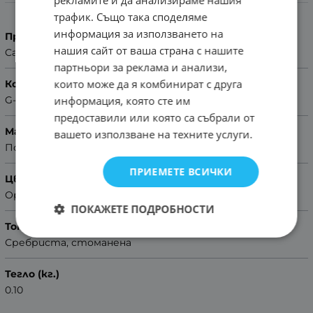
рекламите и да анализираме нашия
Характеристики
трафик. Също така споделяме
информация за използването на
Производител
нашия сайт от ваша страна с нашите
Casio
партньори за реклама и анализи,
които може да я комбинират с друга
Колекция
информация, която сте им
G-Shock
предоставили или която са събрали от
Материал
вашето използване на техните услуги.
Полимерен
ПРИЕМЕТЕ ВСИЧКИ
Цвят
Оранжев
ПОКАЖЕТЕ ПОДРОБНОСТИ
Тока / закопчаване/
Сребриста, стоманена
Тегло (кг.)
0.10