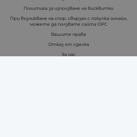
Политика за използване на бисквитки
При възникване на спор, свързан с покупка онлайн,
можете да ползвате сайта ОРС
Вашите права
Отказ от сделка
За нас
Отзиви
Как да поръчам?
Купи на изплащане с TBI Bank
Помощ за размер на каишка / верижка
Карта на сайта
Контакти
Контакти