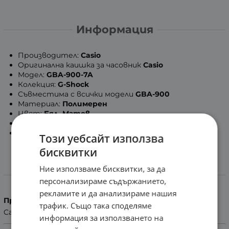
Информация
Производител:
Casio
Оригинална каишка за часовник
Casio
Модел:
GBA-900-7A
Колекция:
G-Shock
Съвместима с всички модели
GBA-900
Материал:
Полимерен
Цвят:
Бял, Матов
Тока:
Полимерен материал
Безплатен монтаж в сервиз на zaratime.com
Този уебсайт използва
бисквитки
Ние използваме бисквитки, за да
Характеристики
персонализираме съдържанието,
рекламите и да анализираме нашия
Производител
трафик. Също така споделяме
Casio
информация за използването на