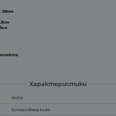
:
28мм
8.8см
.5см
омплекта
Характеристики
Motta
Естествена кожа