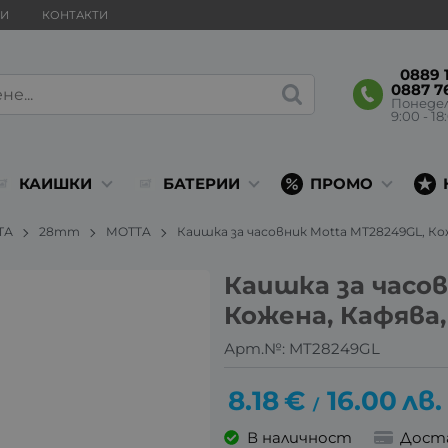
ВИ
КОНТАКТИ
0889 1
0887 7
Понеде
9:00 - 18
КАИШКИ
БАТЕРИИ
ПРОМО
ТА
28mm
MOTTA
Каишка за часовник Motta MT28249GL, Ко
Каишка за часов
Кожена, Кафява
Арт.№:
MT28249GL
8.18
€
16.00
лв.
/
В наличност
Дост