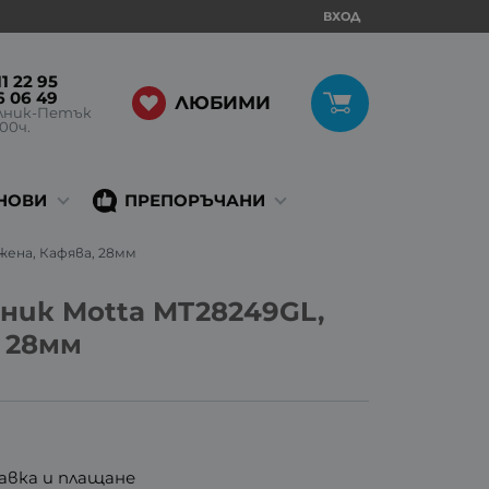
ВХОД
1 22 95
6 06 49
ЛЮБИМИ
лник-Петък
:00ч.
НОВИ
ПРЕПОРЪЧАНИ
жена, Кафява, 28мм
ник Motta MT28249GL,
, 28мм
авка и плащане