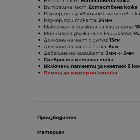
Външна част:
Естествена кожа
Вътрешна част:
Естествена кожа
Размер, при захващане към часовника
Размер, при токата:
24мм
Максимална дължина на каишката:
1
Минимална дължина на каишката:
14
Дължина на част с дупки:
13см
Дължина на част с тока:
8см
Дебелина на каишката:
3мм -:- 5мм
Сребриста метална тока
Включени патенти за монтаж в к
Помощ за размер на каишка
Производител
Материал