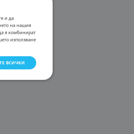
е и да
нето на нашия
 да я комбинират
ашето използване
ТЕ ВСИЧКИ