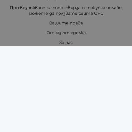
При възникване на спор, свързан с покупка онлайн,
можете да ползвате сайта ОРС
Вашите права
Отказ от сделка
За нас
Отзиви
Как да поръчам?
Купи на изплащане с TBI Bank
Помощ за размер на каишка / верижка
Карта на сайта
Контакти
Контакти
"ЗАРА-ТАЙМ" ЕООД - ЧАСОВНИЦИ И АКСЕСОАРИ ЗА