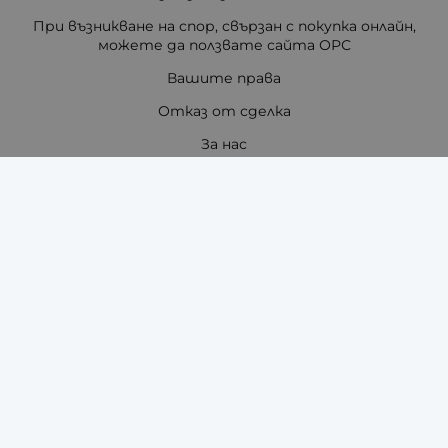
При възникване на спор, свързан с покупка онлайн,
можете да ползвате сайта ОРС
Вашите права
Отказ от сделка
За нас
Отзиви
Как да поръчам?
Купи на изплащане с TBI Bank
Помощ за размер на каишка / верижка
Карта на сайта
Контакти
Контакти
"ЗАРА-ТАЙМ" ЕООД - ЧАСОВНИЦИ И АКСЕСОАРИ ЗА