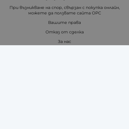
При възникване на спор, свързан с покупка онлайн,
можете да ползвате сайта ОРС
Вашите права
Отказ от сделка
За нас
Отзиви
Как да поръчам?
Купи на изплащане с TBI Bank
Помощ за размер на каишка / верижка
Карта на сайта
Контакти
Контакти
"ЗАРА-ТАЙМ" ЕООД - ЧАСОВНИЦИ И АКСЕСОАРИ ЗА