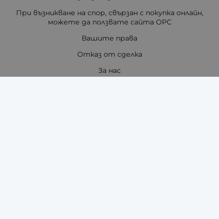
При възникване на спор, свързан с покупка онлайн,
можете да ползвате сайта ОРС
Вашите права
Отказ от сделка
За нас
Отзиви
Как да поръчам?
Купи на изплащане с TBI Bank
Помощ за размер на каишка / верижка
Карта на сайта
Контакти
Контакти
"ЗАРА-ТАЙМ" ЕООД - ЧАСОВНИЦИ И АКСЕСОАРИ ЗА