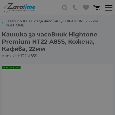
Назад до Каишки за часовници HIGHTONE - 22мм
HIGHTONE
Каишка за часовник Hightone
Premium HT22-A85S, Кожена,
Кафява, 22мм
Арт.№:
HT22-A85S
НОВ ПРОДУКТ