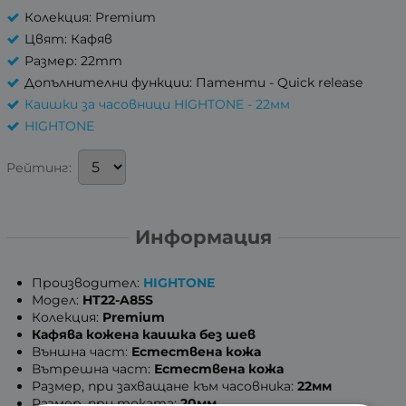
Колекция: Premium
Цвят: Кафяв
Размер: 22mm
Допълнителни функции: Патенти - Quick release
Каишки за часовници HIGHTONE - 22мм
HIGHTONE
Рейтинг:
Информация
Производител:
HIGHTONE
Модел:
HT22-A85S
Колекция:
Premium
Кафява кожена каишка без шев
Външна част:
Естествена кожа
Вътрешна част:
Естествена кожа
Размер, при захващане към часовника:
22мм
Размер, при токата:
20мм