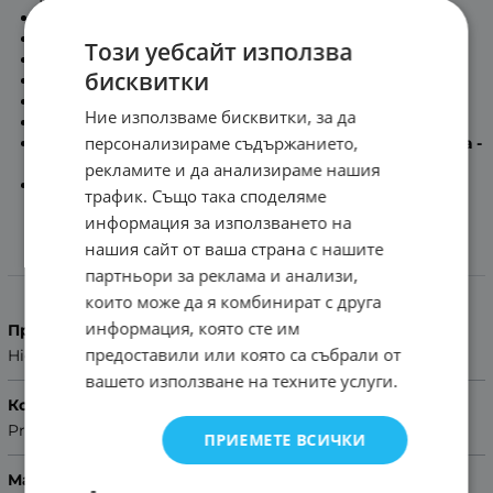
Максимална дължина на каишката:
17.8см
Минимална дължина на каишката:
12.2см
Този уебсайт използва
Дължина на част с дупки:
12.5см
бисквитки
Дължина на част с тока:
7.5см
Дебелина на каишката:
2.8мм -:- 3.1мм
Ние използваме бисквитки, за да
Сребриста метална тока
персонализираме съдържанието,
Включени патенти за бърз монтаж в комплекта -
Quick release
рекламите и да анализираме нашия
Помощ за размер на каишка
трафик. Също така споделяме
информация за използването на
нашия сайт от ваша страна с нашите
Характеристики
партньори за реклама и анализи,
които може да я комбинират с друга
информация, която сте им
Производител
предоставили или която са събрали от
Hightone
вашето използване на техните услуги.
Колекция
Premium
ПРИЕМЕТЕ ВСИЧКИ
Материал