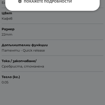
ПОКАЖЕТЕ ПОДРОБНОСТИ
Естествена кожа
Цвят
Кафяв
Размер
22mm
Допълнителни функции
Патенти - Quick release
Тока / закопчаване/
Сребриста, стоманена
Тегло (кг.)
0.05