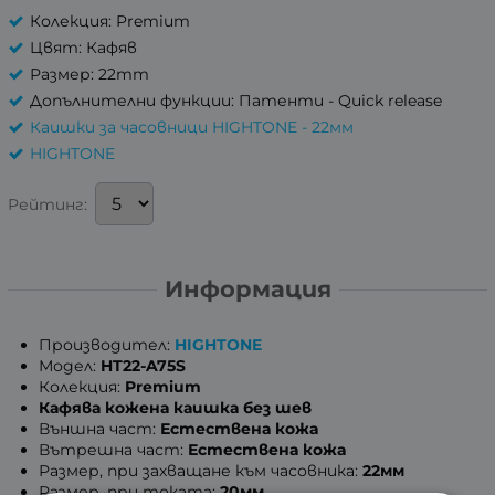
Колекция: Premium
Цвят: Кафяв
Размер: 22mm
Допълнителни функции: Патенти - Quick release
Каишки за часовници HIGHTONE - 22мм
HIGHTONE
Рейтинг:
Информация
Производител:
HIGHTONE
Модел:
HT22-A75S
Колекция:
Premium
Кафява кожена каишка без шев
Външна част:
Естествена кожа
Вътрешна част:
Естествена кожа
Размер, при захващане към часовника:
22мм
Размер, при токата:
20мм