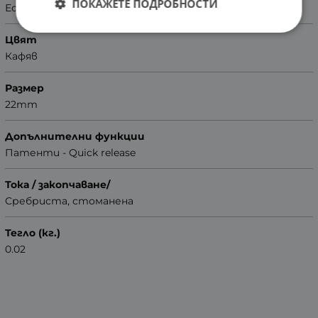
ПОКАЖЕТЕ ПОДРОБНОСТИ
Естествена кожа
Цвят
Кафяв
Размер
22mm
Допълнителни функции
Патенти - Quick release
Тока / закопчаване/
Сребриста, стоманена
Тегло (кг.)
0.02