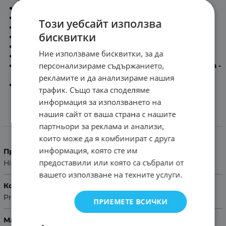
Максимална дължина на каишката:
18см
Минимална дължина на каишката:
13.2см
Този уебсайт използва
Дължина на част с дупки:
12.5см
бисквитки
Дължина на част с тока:
8см
Дебелина на каишката:
3мм
Ние използваме бисквитки, за да
Сребриста метална тока
персонализираме съдържанието,
Включени патенти за бърз монтаж в комплекта -
Quick release
рекламите и да анализираме нашия
Помощ за размер на каишка
трафик. Също така споделяме
информация за използването на
нашия сайт от ваша страна с нашите
Характеристики
партньори за реклама и анализи,
които може да я комбинират с друга
информация, която сте им
Производител
предоставили или която са събрали от
Hightone
вашето използване на техните услуги.
Колекция
Premium
ПРИЕМЕТЕ ВСИЧКИ
Материал