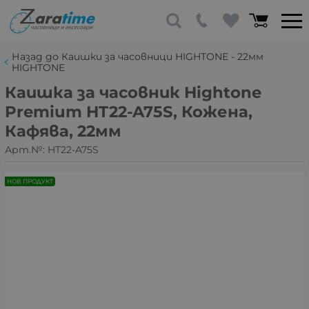
Назад до Каишки за часовници HIGHTONE - 22мм
HIGHTONE
Каишка за часовник Hightone
Premium HT22-A75S, Кожена,
Кафява, 22мм
Арт.№:
HT22-A75S
НОВ ПРОДУКТ