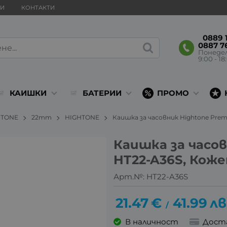
ВИ
КОНТАКТИ
0889 1
0887 7
Понеде
9:00 - 18
КАИШКИ
БАТЕРИИ
ПРОМО
HTONE
22mm
HIGHTONE
Каишка за часовник Hightone Prem
Каишка за часо
HT22-A36S, Коже
Арт.№:
HT22-A36S
21.47
€
41.99
лв
/
В наличност
Дост