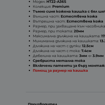
Модел:
HT22-A36S
Колекция:
Premium
Тъмно синя кожена каишка с бял ше
Външна част:
Естествена кожа
Вътрешна част:
Естествена кожа
Размер, при захващане към часовника
Размер, при токата:
20мм
Максимална дължина на каишката:
1
Минимална дължина на каишката:
13
Дължина на част с дупки:
12.5см
Дължина на част с тока:
7.4см
Дебелина на каишката:
3мм -:- 3.9мм
Сребриста метална тока
Включени патенти за бърз монтаж в
Помощ за размер на каишка
Производител