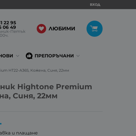
ВХОД
1 22 95
6 06 49
ЛЮБИМИ
лник-Петък
:00ч.
НОВИ
ПРЕПОРЪЧАНИ
ium HT22-A36S, Кожена, Синя, 22мм
вник Hightone Premium
на, Синя, 22мм
.
авка и плащане