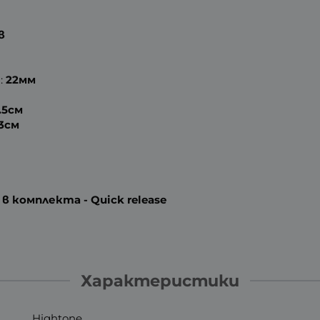
в
:
22мм
7.5см
.3см
 комплекта - Quick release
Характеристики
Hightone