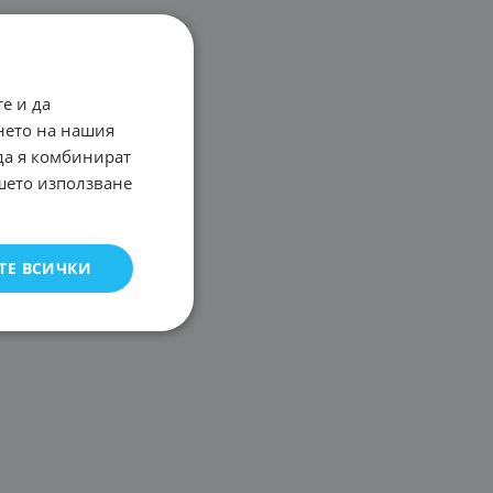
е и да
нето на нашия
 да я комбинират
ашето използване
ТЕ ВСИЧКИ