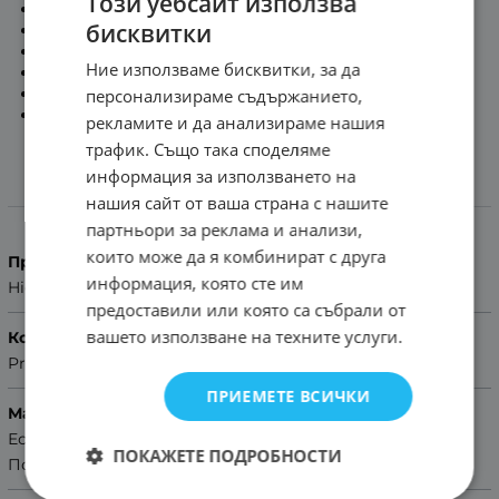
Този уебсайт използва
Дължина на част с дупки:
12.2см
бисквитки
Дължина на част с тока:
7.9см
Дебелина на каишката:
2.7мм -:- 5.2мм
Ние използваме бисквитки, за да
Сребриста стоманена тока
Включени патенти за монтаж в комплекта
персонализираме съдържанието,
Помощ за размер на каишка
рекламите и да анализираме нашия
трафик. Също така споделяме
информация за използването на
нашия сайт от ваша страна с нашите
Характеристики
партньори за реклама и анализи,
които може да я комбинират с друга
Производител
информация, която сте им
Hightone
предоставили или която са събрали от
вашето използване на техните услуги.
Колекция
Premium
ПРИЕМЕТЕ ВСИЧКИ
Материал
Естествена кожа
ПОКАЖЕТЕ ПОДРОБНОСТИ
Полимерен