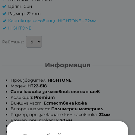
Цвят: Син
Размер: 22mm
Каишки за часовници HIGHTONE - 22мм
HIGHTONE
Рейтинг:
Информация
Производител:
HIGHTONE
Модел:
HT22-818
Синя каишка за часовник със син шев
Колекция:
Premium
Външна част:
Естествена кожа
Вътрешна част:
Полимерен материал
Размер, при захващане към часовника:
22мм
Размер, при токата:
20мм
Максимална дължина на каишката:
19см
Минимална дължина на каишката:
14.2см