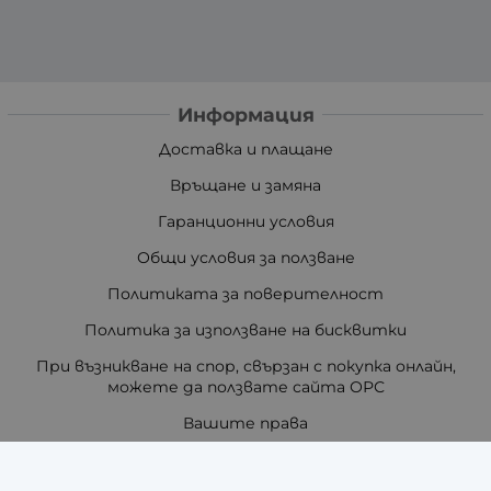
Информация
Доставка и плащане
Връщане и замяна
Гаранционни условия
Общи условия за ползване
Политиката за поверителност
Политика за използване на бисквитки
При възникване на спор, свързан с покупка онлайн,
можете да ползвате сайта ОРС
Вашите права
Отказ от сделка