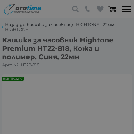
Назад до Каишки за часовници HIGHTONE - 22мм
HIGHTONE
Каишка за часовник Hightone
Premium HT22-818, Кожа и
полимер, Синя, 22мм
Арт.№:
HT22-818
НОВ ПРОДУКТ