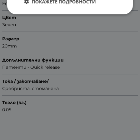
ПОКАЖЕТЕ ПОДРОБНОСТИ
Естествена кожа
Цвят
Зелен
Размер
20mm
Допълнителни функции
Патенти - Quick release
Тока / закопчаване/
Сребриста, стоманена
Тегло (кг.)
0.05