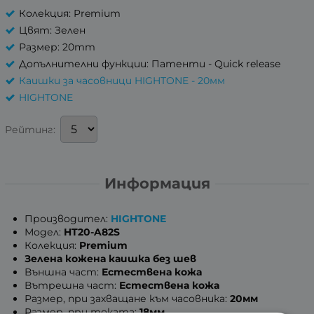
Колекция: Premium
Цвят: Зелен
Размер: 20mm
Допълнителни функции: Патенти - Quick release
Каишки за часовници HIGHTONE - 20мм
HIGHTONE
Рейтинг:
Информация
Производител:
HIGHTONE
Модел:
HT20-A82S
Колекция:
Premium
Зелена кожена каишка без шев
Външна част:
Естествена кожа
Вътрешна част:
Естествена кожа
Размер, при захващане към часовника:
20мм
Размер, при токата:
18мм