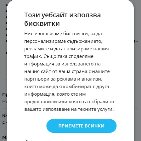
Максимална дължина на каишката:
17.8см
Минимална дължина на каишката:
12.2см
Този уебсайт използва
Дължина на част с дупки:
12.5см
бисквитки
Дължина на част с тока:
7.5см
Дебелина на каишката:
2.7мм -:- 3.2мм
Ние използваме бисквитки, за да
Сребриста метална тока
персонализираме съдържанието,
Включени патенти за бърз монтаж в комплекта -
Quick release
рекламите и да анализираме нашия
Помощ за размер на каишка
трафик. Също така споделяме
информация за използването на
нашия сайт от ваша страна с нашите
Характеристики
партньори за реклама и анализи,
които може да я комбинират с друга
информация, която сте им
Производител
предоставили или която са събрали от
Hightone
вашето използване на техните услуги.
Колекция
Premium
ПРИЕМЕТЕ ВСИЧКИ
Материал