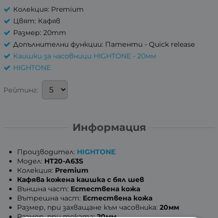
Колекция: Premium
Цвят: Кафяв
Размер: 20mm
Допълнителни функции: Патенти - Quick release
Каишки за часовници HIGHTONE - 20мм
HIGHTONE
Рейтинг:
Информация
Производител:
HIGHTONE
Модел:
HT20-A63S
Колекция:
Premium
Кафява кожена каишка с бял шев
Външна част:
Естествена кожа
Вътрешна част:
Естествена кожа
Размер, при захващане към часовника:
20мм
Размер, при токата:
20мм