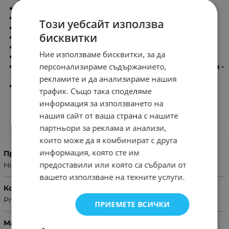
Максимална дължина на каишката:
17.5см
Минимална дължина на каишката:
13.3см
Този уебсайт използва
Дължина на част с дупки:
12.5см
бисквитки
Дължина на част с тока:
7.4см
Дебелина на каишката:
3.3мм -:- 3.5мм
Ние използваме бисквитки, за да
Сребриста метална тока
персонализираме съдържанието,
Включени патенти за бърз монтаж в комплекта -
Quick release
рекламите и да анализираме нашия
Помощ за размер на каишка
трафик. Също така споделяме
информация за използването на
нашия сайт от ваша страна с нашите
Характеристики
партньори за реклама и анализи,
които може да я комбинират с друга
информация, която сте им
Производител
предоставили или която са събрали от
Hightone
вашето използване на техните услуги.
Колекция
Premium
ПРИЕМЕТЕ ВСИЧКИ
Материал