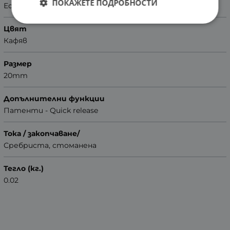
ПОКАЖЕТЕ ПОДРОБНОСТИ
Естествена кожа
Цвят
Кафяв
Размер
20mm
Допълнителни функции
Патенти - Quick release
Тока / закопчаване/
Сребриста, стоманена
Тегло (кг.)
0.02