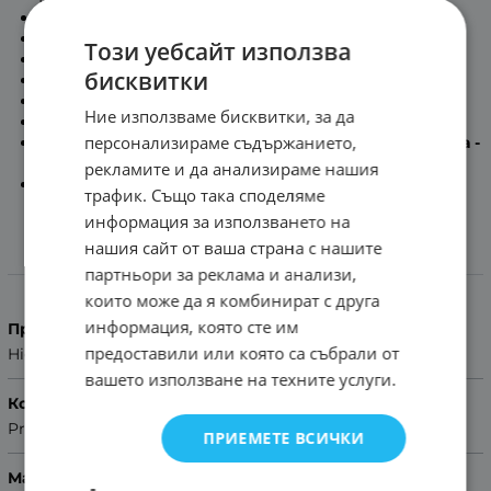
Максимална дължина на каишката:
17.6см
Минимална дължина на каишката:
13.5см
Този уебсайт използва
Дължина на част с дупки:
12.4см
бисквитки
Дължина на част с тока:
7.4см
Дебелина на каишката:
3.3мм -:- 3.9мм
Ние използваме бисквитки, за да
Сребриста метална тока
персонализираме съдържанието,
Включени патенти за бърз монтаж в комплекта -
Quick release
рекламите и да анализираме нашия
Помощ за размер на каишка
трафик. Също така споделяме
информация за използването на
нашия сайт от ваша страна с нашите
Характеристики
партньори за реклама и анализи,
които може да я комбинират с друга
информация, която сте им
Производител
предоставили или която са събрали от
Hightone
вашето използване на техните услуги.
Колекция
Premium
ПРИЕМЕТЕ ВСИЧКИ
Материал