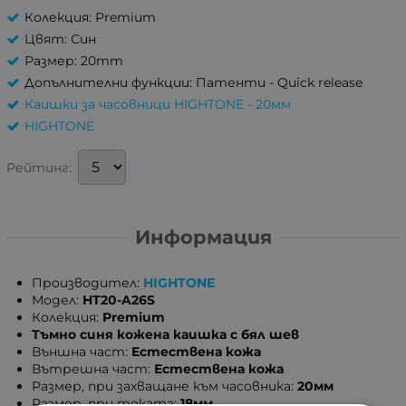
Колекция: Premium
Цвят: Син
Размер: 20mm
Допълнителни функции: Патенти - Quick release
Каишки за часовници HIGHTONE - 20мм
HIGHTONE
Рейтинг:
Информация
Производител:
HIGHTONE
Модел:
HT20-A26S
Колекция:
Premium
Тъмно синя кожена каишка с бял шев
Външна част:
Естествена кожа
Вътрешна част:
Естествена кожа
Размер, при захващане към часовника:
20мм
Размер, при токата:
18мм