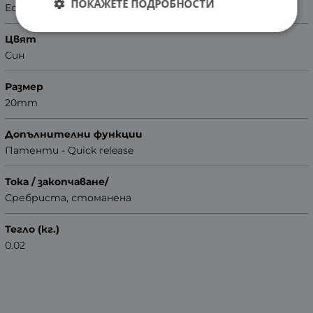
ПОКАЖЕТЕ ПОДРОБНОСТИ
Естествена кожа
Цвят
Син
Размер
20mm
Допълнителни функции
Патенти - Quick release
Тока / закопчаване/
Сребриста, стоманена
Тегло (кг.)
0.02