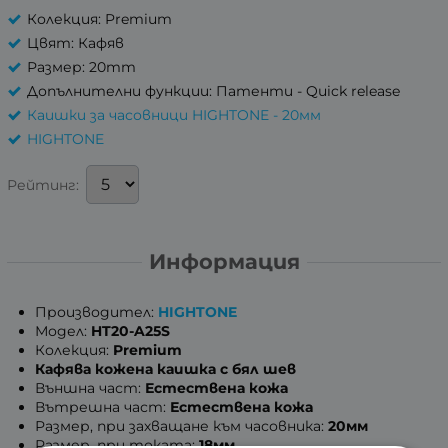
Колекция: Premium
Цвят: Кафяв
Размер: 20mm
Допълнителни функции: Патенти - Quick release
Каишки за часовници HIGHTONE - 20мм
HIGHTONE
Рейтинг:
Информация
Производител:
HIGHTONE
Модел:
HT20-A25S
Колекция:
Premium
Кафява кожена каишка с бял шев
Външна част:
Естествена кожа
Вътрешна част:
Естествена кожа
Размер, при захващане към часовника:
20мм
Размер, при токата:
18мм