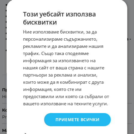
Максимална дължина на каишката:
17.6см
Минимална дължина на каишката:
13.5см
Този уебсайт използва
Дължина на част с дупки:
12.4см
бисквитки
Дължина на част с тока:
7.4см
Дебелина на каишката:
3.3мм -:- 3.9мм
Ние използваме бисквитки, за да
Сребриста метална тока
персонализираме съдържанието,
Включени патенти за бърз монтаж в комплекта -
Quick release
рекламите и да анализираме нашия
Помощ за размер на каишка
трафик. Също така споделяме
информация за използването на
нашия сайт от ваша страна с нашите
Характеристики
партньори за реклама и анализи,
които може да я комбинират с друга
информация, която сте им
Производител
предоставили или която са събрали от
Hightone
вашето използване на техните услуги.
Колекция
Premium
ПРИЕМЕТЕ ВСИЧКИ
Материал