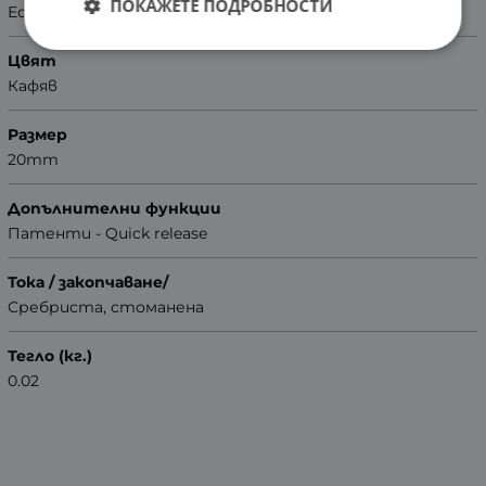
ПОКАЖЕТЕ ПОДРОБНОСТИ
Естествена кожа
Цвят
Кафяв
Размер
20mm
Допълнителни функции
Патенти - Quick release
Тока / закопчаване/
Сребриста, стоманена
Тегло (кг.)
0.02