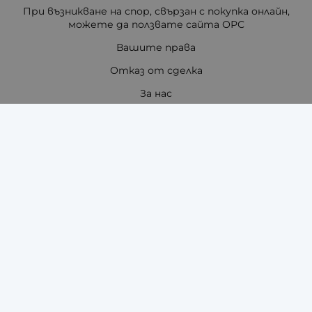
При възникване на спор, свързан с покупка онлайн,
можете да ползвате сайта ОРС
Вашите права
Отказ от сделка
За нас
Отзиви
Как да поръчам?
Купи на изплащане с TBI Bank
Помощ за размер на каишка / верижка
Карта на сайта
Контакти
Контакти
"ЗАРА-ТАЙМ" ЕООД - ЧАСОВНИЦИ И АКСЕСОАРИ ЗА
ТЯХ