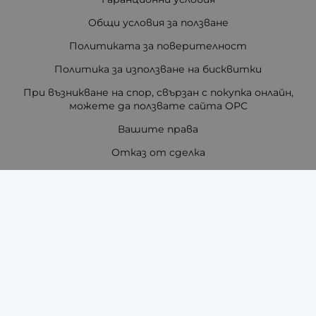
Общи условия за ползване
Политиката за поверителност
Политика за използване на бисквитки
При възникване на спор, свързан с покупка онлайн,
можете да ползвате сайта ОРС
Вашите права
Отказ от сделка
За нас
Отзиви
Как да поръчам?
Купи на изплащане с TBI Bank
Помощ за размер на каишка / верижка
Карта на сайта
Контакти