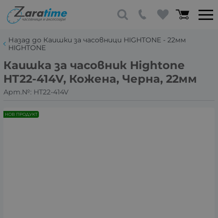
Назад до Каишки за часовници HIGHTONE - 22мм
HIGHTONE
Каишка за часовник Hightone
HT22-414V, Кожена, Черна, 22мм
Арт.№:
HT22-414V
НОВ ПРОДУКТ