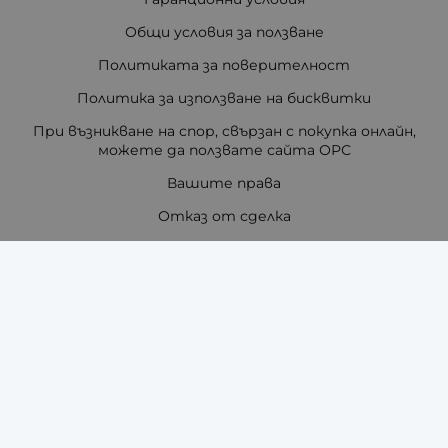
Общи условия за ползване
Политиката за поверителност
Политика за използване на бисквитки
При възникване на спор, свързан с покупка онлайн,
можете да ползвате сайта ОРС
Вашите права
Отказ от сделка
За нас
Отзиви
Как да поръчам?
Купи на изплащане с TBI Bank
Помощ за размер на каишка / верижка
Карта на сайта
Контакти