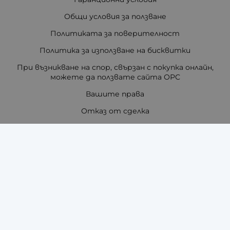
Общи условия за ползване
Политиката за поверителност
Политика за използване на бисквитки
При възникване на спор, свързан с покупка онлайн,
можете да ползвате сайта ОРС
Вашите права
Отказ от сделка
За нас
Отзиви
Как да поръчам?
Купи на изплащане с TBI Bank
Помощ за размер на каишка / верижка
Карта на сайта
Контакти