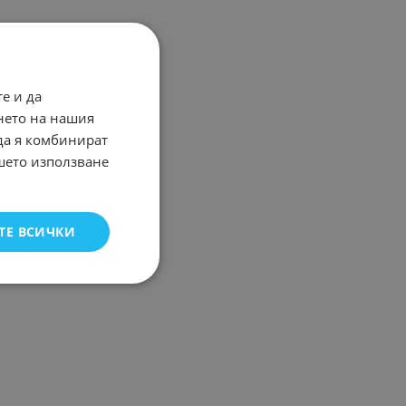
е и да
нето на нашия
 да я комбинират
ашето използване
ТЕ ВСИЧКИ