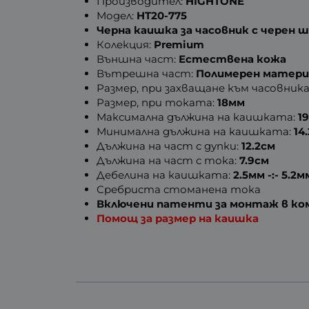
Производител:
HIGHTONE
Модел:
HT20-775
Черна каишка за часовник с черен 
Колекция:
Premium
Външна част:
Естествена кожа
Вътрешна част:
Полимерен матери
Размер, при захващане към часовника
Размер, при токата:
18мм
Максимална дължина на каишката:
1
Минимална дължина на каишката:
14
Дължина на част с дупки:
12.2см
Дължина на част с тока:
7.9см
Дебелина на каишката:
2.5мм -:- 5.2м
Сребриста стоманена тока
Включени патенти за монтаж в к
Помощ за размер на каишка