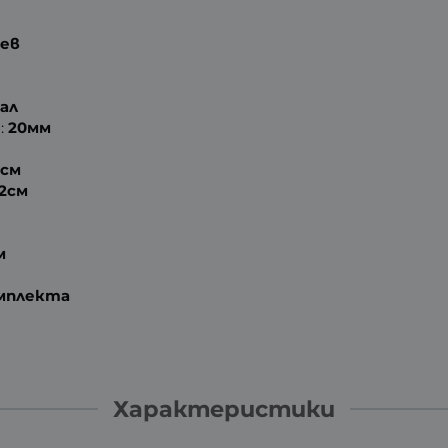
шев
ал
:
20мм
9см
.2см
м
омплекта
Характеристики