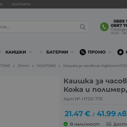
ВИ
КОНТАКТИ
0889 1
0887 7
Понеде
9:00 - 18
КАИШКИ
БАТЕРИИ
ПРОМО
HTONE
20mm
HIGHTONE
Каишка за часовник Hightone HT20
Каишка за часов
Кожа и полимер,
Арт.№:
HT20-775
21.47
€
41.99
лв
/
В наличност
Дост