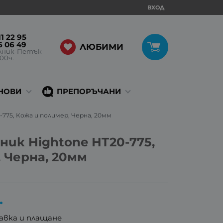
ВХОД
1 22 95
6 06 49
ЛЮБИМИ
лник-Петък
:00ч.
НОВИ
ПРЕПОРЪЧАНИ
-775, Кожа и полимер, Черна, 20мм
ник Hightone HT20-775,
 Черна, 20мм
.
авка и плащане