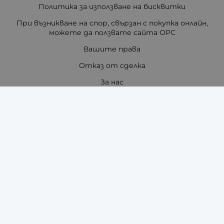
Политика за използване на бисквитки
При възникване на спор, свързан с покупка онлайн,
можете да ползвате сайта ОРС
Вашите права
Отказ от сделка
За нас
Отзиви
Как да поръчам?
Купи на изплащане с TBI Bank
Помощ за размер на каишка / верижка
Карта на сайта
Контакти
Контакти