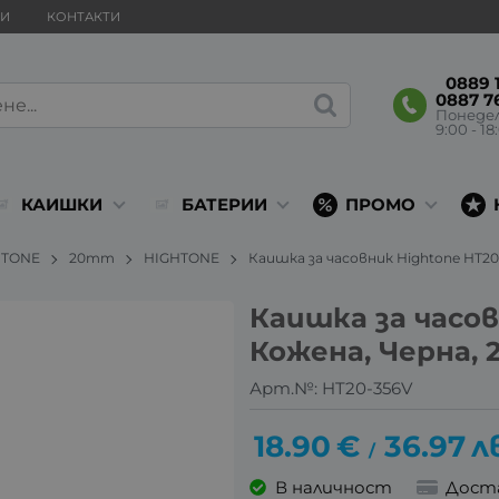
ВИ
КОНТАКТИ
0889 1
0887 7
Понеде
9:00 - 18
КАИШКИ
БАТЕРИИ
ПРОМО
HTONE
20mm
HIGHTONE
Каишка за часовник Hightone HT20
Каишка за часов
Кожена, Черна, 
Арт.№:
HT20-356V
18.90
€
36.97
л
/
В наличност
Дост