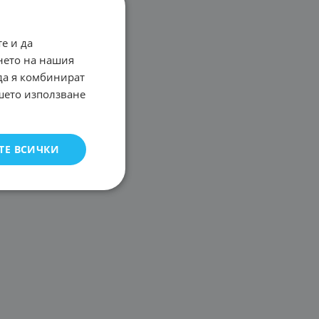
е и да
нето на нашия
 да я комбинират
ашето използване
ТЕ ВСИЧКИ