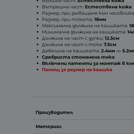
Външна част:
Естествена кожа
Вътрешна част:
Естествена кожа
Размер, при захващане към часовника
Размер, при токата:
18мм
Максимална дължина на каишката:
1
Минимална дължина на каишката:
14
Дължина на част с дупки:
12.5см
Дължина на част с тока:
7.5см
Дебелина на каишката:
2.4мм -:- 5.2м
Сребриста стоманена тока
Включени патенти за монтаж в к
Помощ за размер на каишка
Производител
Материал