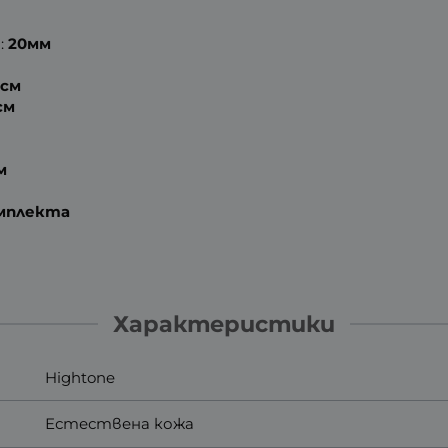
:
20мм
8см
см
м
омплекта
Характеристики
Hightone
Естествена кожа