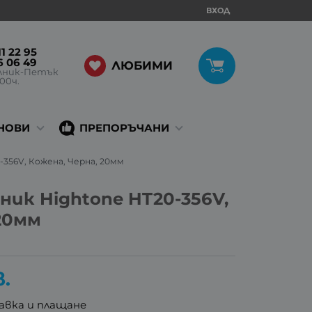
ВХОД
1 22 95
6 06 49
ЛЮБИМИ
лник-Петък
:00ч.
НОВИ
ПРЕПОРЪЧАНИ
-356V, Кожена, Черна, 20мм
ник Hightone HT20-356V,
20мм
в.
авка и плащане