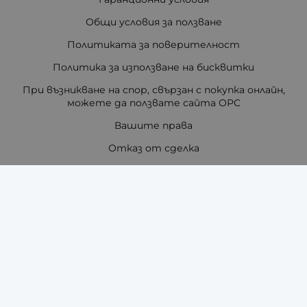
Общи условия за ползване
Политиката за поверителност
Политика за използване на бисквитки
При възникване на спор, свързан с покупка онлайн,
можете да ползвате сайта ОРС
Вашите права
Отказ от сделка
За нас
Отзиви
Как да поръчам?
Купи на изплащане с TBI Bank
Помощ за размер на каишка / верижка
Карта на сайта
Контакти