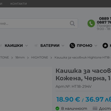
ВИ
КОНТАКТИ
0889 1
0887 7
Понеде
9:00 - 18
КАИШКИ
БАТЕРИИ
ПРОМО
HTONE
18mm
HIGHTONE
Каишка за часовник Hightone HT18-
Каишка за часов
Кожена, Черна, 
Арт.№:
HT18-294V
18.90
€
36.97
л
/
В наличност
Дост