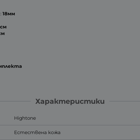
:
18мм
8см
см
омплекта
Характеристики
Hightone
Естествена кожа