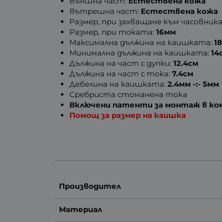
Външна част:
Естествена кожа
Вътрешна част:
Естествена кожа
Размер, при захващане към часовника
Размер, при токата:
16мм
Максимална дължина на каишката:
1
Минимална дължина на каишката:
14
Дължина на част с дупки:
12.4см
Дължина на част с тока:
7.4см
Дебелина на каишката:
2.4мм -:- 5мм
Сребриста стоманена тока
Включени патенти за монтаж в к
Помощ за размер на каишка
Производител
Материал