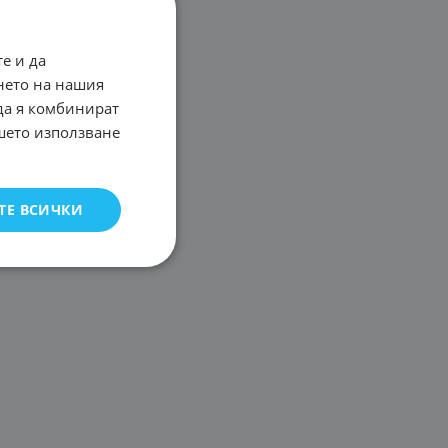
е и да
нето на нашия
 да я комбинират
ашето използване
ТЕ ВСИЧКИ