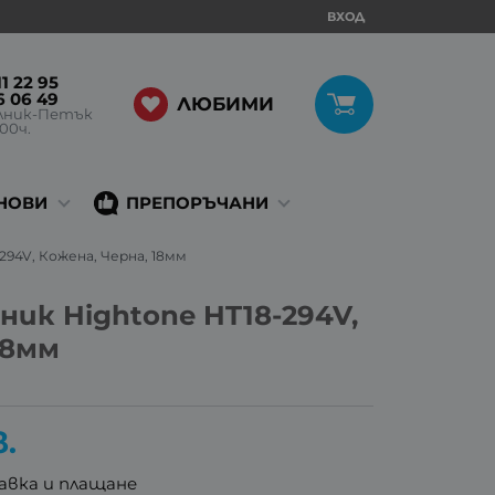
ВХОД
1 22 95
6 06 49
ЛЮБИМИ
лник-Петък
:00ч.
НОВИ
ПРЕПОРЪЧАНИ
294V, Кожена, Черна, 18мм
ник Hightone HT18-294V,
18мм
в.
авка и плащане