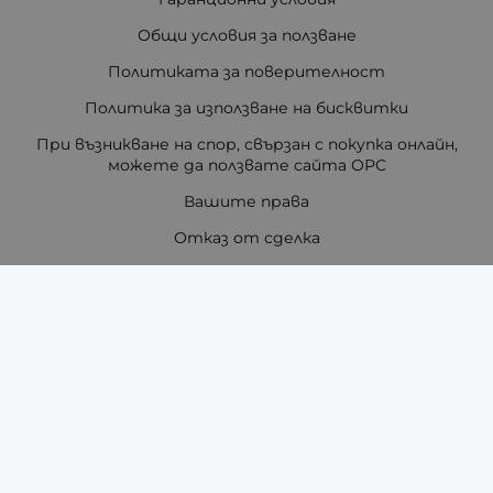
Общи условия за ползване
Политиката за поверителност
Политика за използване на бисквитки
При възникване на спор, свързан с покупка онлайн,
можете да ползвате сайта ОРС
Вашите права
Отказ от сделка
За нас
Отзиви
Как да поръчам?
Купи на изплащане с TBI Bank
Помощ за размер на каишка / верижка
Карта на сайта
Контакти