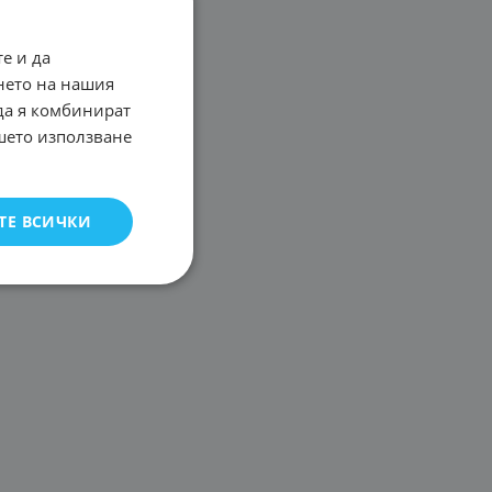
е и да
нето на нашия
 да я комбинират
ашето използване
ТЕ ВСИЧКИ