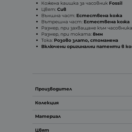
Кожена каишка за часовник
Fossil
Цвят:
Сив
Външна част:
Естествена кожа
Вътрешна част:
Естествена кожа
Размер, при захващане към часовника
Размер, при токата:
8мм
Тока:
Розово злато, стоманена
Включени оригинални патенти в ком
Производител
Колекция
Материал
Цвят