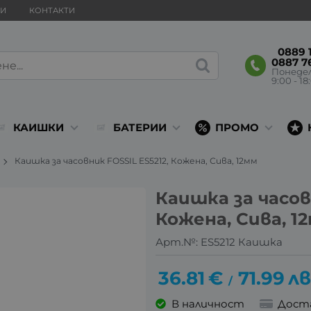
ВИ
КОНТАКТИ
0889 1
0887 7
Понеде
9:00 - 18
КАИШКИ
БАТЕРИИ
ПРОМО
Каишка за часовник FOSSIL ES5212, Кожена, Сива, 12мм
Каишка за часов
Кожена, Сива, 1
Арт.№:
ES5212 Каишка
36.81
€
71.99
лв
/
В наличност
Дост