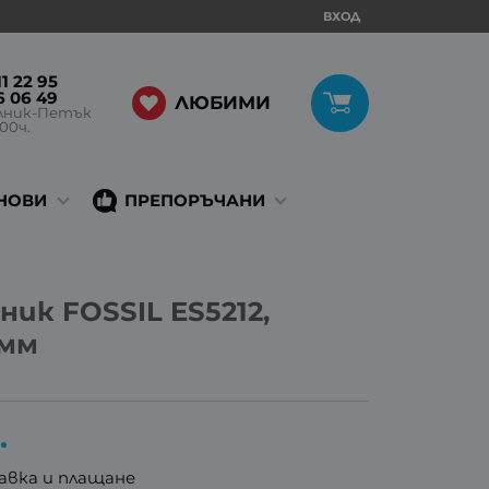
ВХОД
1 22 95
6 06 49
ЛЮБИМИ
лник-Петък
:00ч.
НОВИ
ПРЕПОРЪЧАНИ
ник FOSSIL ES5212,
2мм
.
авка и плащане