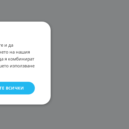
е и да
нето на нашия
 да я комбинират
ашето използване
ТЕ ВСИЧКИ