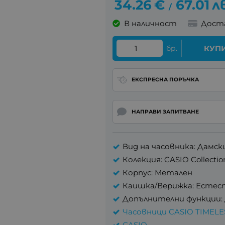
34.26
€
67.01
л
/
В наличност
Дост
бр.
КУП
ЕКСПРЕСНА ПОРЪЧКА
НАПРАВИ ЗАПИТВАНЕ
Вид на часовника: Дамск
Колекция: CASIO Collectio
Корпус: Метален
Каишка/Верижка: Естес
Допълнителни функции:
Часовници CASIO TIMEL
CASIO