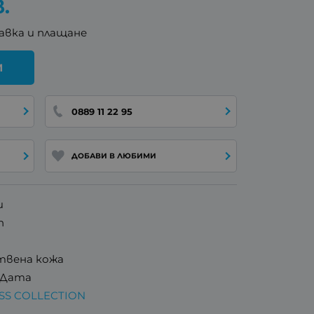
в.
авка и плащане
И
0889 11 22 95
ДОБАВИ В ЛЮБИМИ
и
n
твена кожа
 Дата
ESS COLLECTION