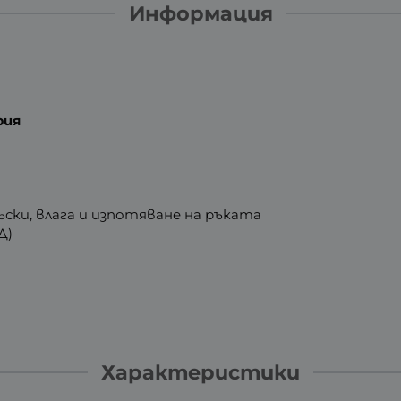
Информация
рия
ръски, влага и изпотяване на ръката
 Д)
Характеристики