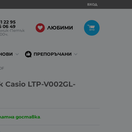
ВХОД
1 22 95
6 06 49
ЛЮБИМИ
лник-Петък
:00ч.
НОВИ
ПРЕПОРЪЧАНИ
UDF
 Casio LTP-V002GL-
латна доставка
.