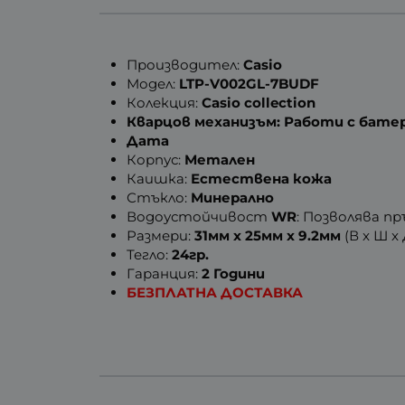
Производител:
Casio
Модел:
LTP-V002GL-7BUDF
Колекция:
Casio collection
Кварцов механизъм: Работи с бате
Дата
Корпус:
Метален
Каишка:
Естествена кожа
Стъкло:
Минерално
Водоустойчивост
WR
: Позволява п
Размери:
31мм x 25мм x 9.2мм
(В x Ш x
Тегло:
24гр.
Гаранция:
2 Години
БЕЗПЛАТНА ДОСТАВКА