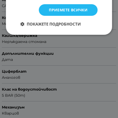
CASIO Collection
ПРИЕМЕТЕ ВСИЧКИ
Корпус
ПОКАЖЕТЕ ПОДРОБНОСТИ
Метален
Каишка/Верижка
Неръждаема стомана
Допълнителни функции
Дата
Циферблат
Аналогов
Клас на водоустойчивост
5 BAR (50m)
Механизъм
Кварцов