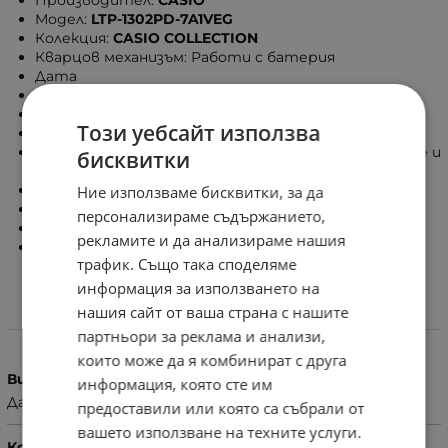
Производител:
CASIO
Модел:
LTP-1302PD-7A1VEG
Колекция:
CASIO COLLECTION
Кварцов механизъм: Работи с батерия
Дата
Корпус:
Метален
Верижка:
Неръждаема стомана
Този уебсайт използва
Минерално стъкло
Водоустойчивост
50м / 5 бара
: Позволява мокрене и
бисквитки
къпане
Размери:
34.5мм x 30.2мм x 8.7мм
(В x Ш x Д)
Ние използваме бисквитки, за да
Тегло:
69гр.
персонализираме съдържанието,
Гаранция:
2 Години
рекламите и да анализираме нашия
БЕЗПЛАТНА ДОСТАВКА
трафик. Също така споделяме
информация за използването на
нашия сайт от ваша страна с нашите
Характеристики
партньори за реклама и анализи,
които може да я комбинират с друга
Вид на часовника
информация, която сте им
Дамски
предоставили или която са събрали от
вашето използване на техните услуги.
Колекция