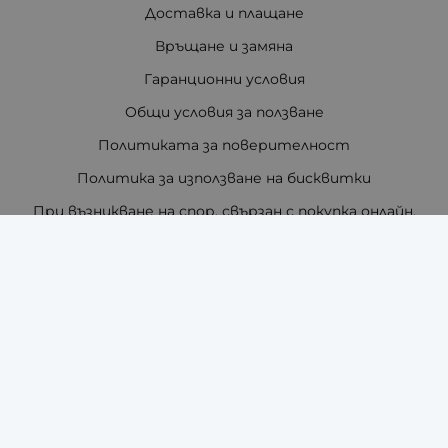
Доставка и плащане
Връщане и замяна
Гаранционни условия
Общи условия за ползване
Политиката за поверителност
Политика за използване на бисквитки
При възникване на спор, свързан с покупка онлайн,
можете да ползвате сайта ОРС
Вашите права
Отказ от сделка
За нас
Отзиви
Как да поръчам?
Купи на изплащане с TBI Bank