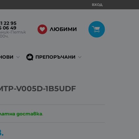
ВХОД
1 22 95
6 06 49
ЛЮБИМИ
лник-Петък
:00ч.
НОВИ
ПРЕПОРЪЧАНИ
 MTP-V005D-1B5UDF
латна доставка
.
.