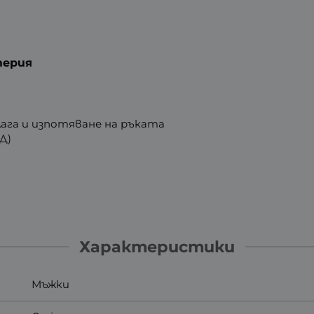
терия
влага и изпотяване на ръката
 Д)
Характеристики
Мъжки