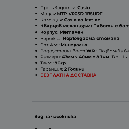
Производител:
Casio
Модел:
MTP-V005D-1B5UDF
Колекция:
Casio collection
Кварцов механизъм: Работи с ба
Корпус:
Метален
Верижка:
Неръждаема стомана
Стъкло:
Минерално
Водоустойчивост
W.R.
: Позволява 
Размери:
47мм x 40мм x 8.1мм
(В x Ш x
Тегло:
90гр.
Гаранция:
2 Години
БЕЗПЛАТНА ДОСТАВКА
Вид на часовника