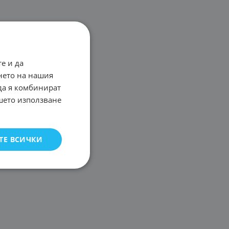
е и да
нето на нашия
 да я комбинират
ашето използване
ТЕ ВСИЧКИ