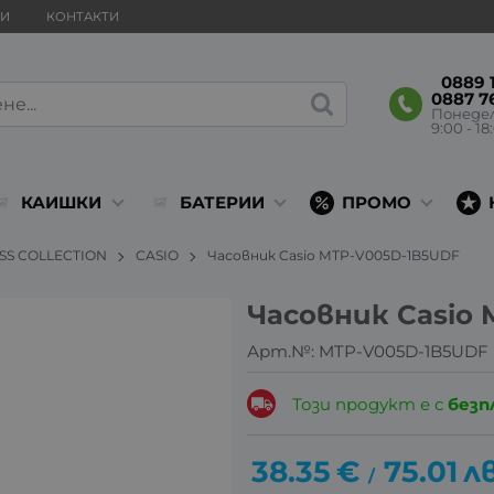
ВИ
КОНТАКТИ
0889 1
0887 7
Понеде
9:00 - 18
КАИШКИ
БАТЕРИИ
ПРОМО
ESS COLLECTION
CASIO
Часовник Casio MTP-V005D-1B5UDF
Часовник Casio
Арт.№:
MTP-V005D-1B5UDF
Този продукт е с
безп
38.35
€
75.01
лв
/