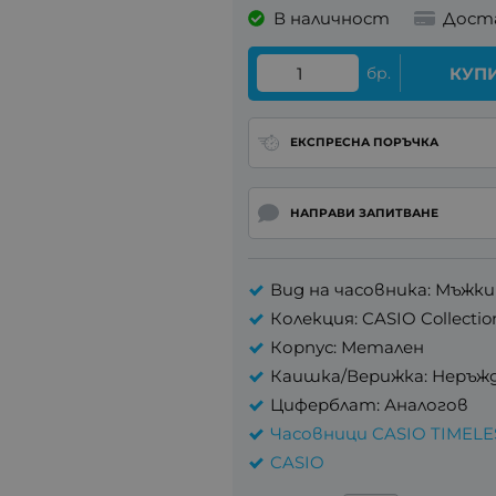
В наличност
Дост
бр.
КУП
ЕКСПРЕСНА ПОРЪЧКА
НАПРАВИ ЗАПИТВАНЕ
Вид на часовника: Мъжки
Колекция: CASIO Collectio
Корпус: Метален
Каишка/Верижка: Неръж
Циферблат: Аналогов
Часовници CASIO TIMEL
CASIO