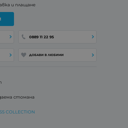
авка и плащане
И
0889 11 22 95
ДОБАВИ В ЛЮБИМИ
n
даема стомана
ESS COLLECTION